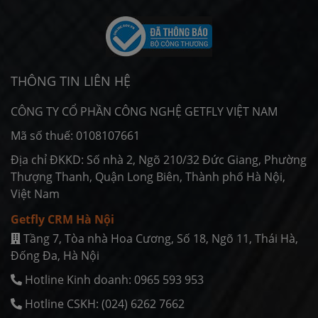
THÔNG TIN LIÊN HỆ
CÔNG TY CỔ PHẦN CÔNG NGHỆ GETFLY VIỆT NAM
Mã số thuế: 0108107661
Địa chỉ ĐKKD: Số nhà 2, Ngõ 210/32 Đức Giang, Phường
Thượng Thanh, Quận Long Biên, Thành phố Hà Nội,
Việt Nam
Getfly CRM Hà Nội
Tầng 7, Tòa nhà Hoa Cương, Số 18, Ngõ 11, Thái Hà,
Ðống Ða, Hà Nội
Hotline Kinh doanh: 0965 593 953
Hotline CSKH: (024) 6262 7662