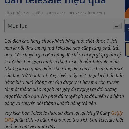
Cập nhật 3:40 chiều 17/09/2023
24232 lượt xem
Mục lục
Gọi điện cho hàng chục khách hàng mới chốt được 1 lịch
hẹn là nỗi đau chung mà Telesale nào cũng từng phải trải
qua. Các chuyên gia bán hàng đã chỉ ra bí kíp giúp giảm tỷ
lệ từ chối hẹn gặp chính là thiết kế kịch bản Telesale mẫu.
Nhưng lại có quan điểm cho rằng điều này sẽ biến nhân sự
của bạn trở thành “những chiếc máy nói”.
Một kịch bản bán
hàng hiệu quả không chỉ cần được viết hay mà còn truyền
tải một thông điệp mạnh mẽ gây ấn tượng với đối tượng
mục tiêu của bạn. Nó phải đủ thuyết phục để khiến họ hành
động và chuyển đổi thành khách hàng trả tiền.
Vậy kịch bản Telesale thực sự đem lại lợi ích gì? Cùng
Getfly
CRM
phân tích và bật mí cho mẹo
tạo kịch bản Telesale hiệu
quả qua
bài viết dưới đây: