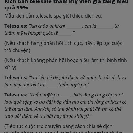
Kịch bản telesale thẩm mỹ viện gia tăng hiệu
quả 99%
Mẫu kịch bản telesale spa giới thiệu dịch vụ:
Telesales:
“
Xin chào anh/chị _________, em là _________ từ
thẩm mỹ viện/spa quốc tế _______.”
(Nếu khách hàng phản hồi tích cực, hãy tiếp tục cuộc
trò chuyện)
(Nếu khách không phản hồi hoặc hiểu lầm thì bình tĩnh
xử lý)
Telesales:
“
Em liên hệ để giới thiệu với anh/chị các dịch vụ
làm đẹp đặc biệt tại ______ thẩm mỹ/spa.”
Telesales: “
Thẩm mỹ/spa ______ hiện đang cung cấp một
loạt quà tặng và ưu đãi hấp dẫn mà em tin rằng anh/chị có
thể quan tâm. Anh/chị có thể dành vài phút để em có thể
trao đổi thêm về ưu đãi này được không?”
(Tiếp tục cuộc trò chuyện bằng cách chia sẻ dịch