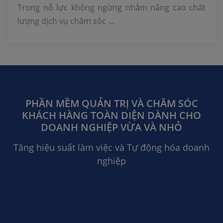
doanh nghiệp
Trong nỗ lực không ngừng nhằm nâng cao chất
lượng dịch vụ chăm sóc …
PHẦN MỀM QUẢN TRỊ VÀ CHĂM SÓC
KHÁCH HÀNG TOÀN DIỆN DÀNH CHO
DOANH NGHIỆP VỪA VÀ NHỎ
Tăng hiệu suất làm việc và Tự động hóa doanh
nghiệp