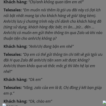
Khách hàng:
“Chị/anh không quan tâm em ơi!”
Telesales:
“
Em muốn nói thêm là gói ưu đãi này có (lợi ích
nổi bật nhất mang lại cho khách hàng về giá/ tặng kèm).
Anh/chị lưu ý chương trình này chỉ dành cho khách hàng đã
(từng sử dụng, khách hàng đặc biệt, tri ân….)từ… đến …
Anh/chị có muốn em gửi thêm thông tin qua Zalo và khi nào
thuận tiện cho anh/chị không ạ?
Khách hàng:
“Anh/chị đang bận em nhé”
Telesales:
“
Dạ em có thể gửi thông tin chi tiết về gói tgói ưu
đãi H qua Zalo để anh/chị tiện xem xét được không?
Anh/chị tham khảo qua và thắc mắc gì thì liên hệ lại em
nhé!
”
Khách hàng:
“Ok em”
Telesales:
“Vâng, zalo của em là B, Chị đồng ý kết bạn giúp
em ạ.”
Khách hàng:
“Ok, chào em”