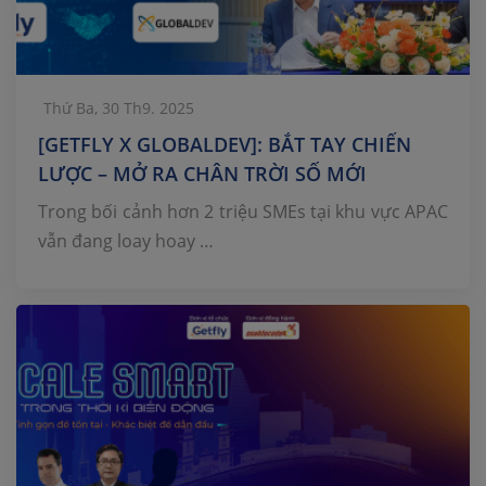
Thứ Ba, 30 Th9. 2025
[GETFLY X GLOBALDEV]: BẮT TAY CHIẾN
LƯỢC – MỞ RA CHÂN TRỜI SỐ MỚI
Trong bối cảnh hơn 2 triệu SMEs tại khu vực APAC
vẫn đang loay hoay …