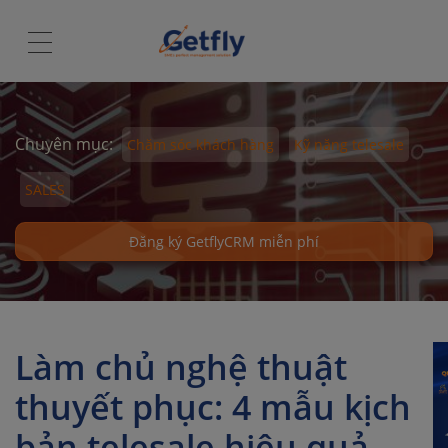
Chuyên mục:
Chăm sóc khách hàng
Kỹ năng telesale
SALES
Đăng ký GetflyCRM miễn phí
Làm chủ nghệ thuật
thuyết phục: 4 mẫu kịch
bản telesale hiệu quả