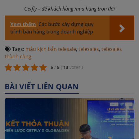
Getfly – để khách hàng mua hàng trọn đời
Xem thêm
Các bước xây dựng quy
trình bán hàng trong doanh nghiệp
Tags:
mẫu kịch bản telesale
,
telesales
,
telesales
thành công
5
/
5
(
13
votes
)
BÀI VIẾT LIÊN QUAN