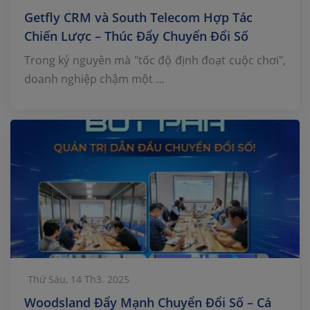
Getfly CRM và South Telecom Hợp Tác
Chiến Lược – Thúc Đẩy Chuyển Đổi Số
Doanh Nghiệp
Trong kỷ nguyên mà "tốc độ định đoạt cuộc chơi",
doanh nghiệp chậm một …
Thứ Sáu, 14 Th3. 2025
Woodsland Đẩy Mạnh Chuyển Đổi Số – Cá