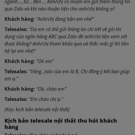
ngành…..từ… đến … Anh/chị có muốn em gửi thêm thông tin
qua Zalo và khi nào thuận tiện cho anh/chị không ạ?
Khách hàng:
“Anh/chị đang bận em nhé”
Telesales:
“
Dạ em có thể gửi thông tin chi tiết về gói tín
dụng của ngân hàng ABC qua Zalo để anh/chị tiện xem xét
được không? Anh/chị tham khảo qua và thắc mắc gì thì liên
hệ lại em nhé!
”
Khách hàng:
“Ok em”
Telesales:
“Vâng, zalo của em là B, Chị đồng ý kết bạn giúp
em ạ.”
Khách hàng:
“Ok, chào em”
Telesales:
“Em chào chị ạ.”
(Key: kịch bản telesale nội thất)
Kịch bản telesale nội thất thu hút khách
hàng