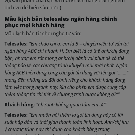
vụ/sản phẩm của bạn và mời khách hàng trải nghiệm
dịch vụ để hiểu sâu hơn.)
Mẫu kịch bản telesales ngân hàng chinh
phục mọi khách hàng
Mẫu kịch bản từ chối nghe tư vấn:
Telesales:
“Em chào chị ạ, em là B – chuyên viên tư vấn tại
ngân hàng ABC chi nhánh H.
Em biết là có thể anh/chị đang
bận, nhưng em rất mong anh/chị dành vài phút để có thể
thông báo về các chương trình khuyến mãi mới nhất. Ngân
hàng ACB hiện đang cung cấp gói tín dụng với tên gọi “…….”
mang đến những ưu đãi dành riêng cho khách hàng đang
làm việc trong ngành này. Xin cho phép em được cung cấp
thêm thông tin chi tiết về chương trình được không ạ?”
”
Khách hàng:
“Chị/anh không quan tâm em ơi!”
Telesales:
“
Em muốn nói thêm là gói tín dụng này có lãi
suất hấp dẫn và thời gian thanh toán linh hoạt. Anh/chị lưu
ý chương trình này chỉ dành cho khách hàng trong