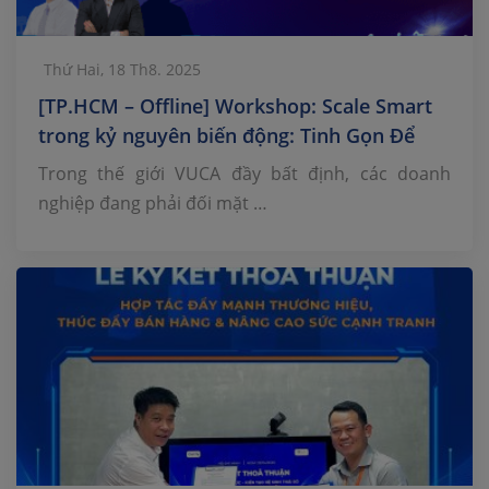
Thứ Hai, 18 Th8. 2025
[TP.HCM – Offline] Workshop: Scale Smart
trong kỷ nguyên biến động: Tinh Gọn Để
Tồn Tại – Khác Biệt Để Dẫn Đầu
Trong thế giới VUCA đầy bất định, các doanh
nghiệp đang phải đối mặt …