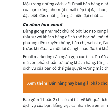
Một trong những cách viết Email bán hàng đỉnh 
của bạn trông như một email tiếp thị đại chún
đặc biệt, độc nhất, giảm giá, hiện đại nhất, …
Cá nhân hóa email
Đừng giống như một chú Rô bốt lúc nào cũng l
thật sự với khách hàng để có thể học hỏi một 
phương tiện truyền thông, báo chí, website, F
trước khi đưa ra một lời đề nghị nào đó, thì kh
Email marketing cần ngắn gọn xúc tích. Do đó v
mà còn phải chuẩn tới từng khách hàng, từng t
dịch vụ của bạn có thể giải quyết vướng mắc c
Xem thêm
Bán hàng hay bán giải pháp ch
Bao gồm 1 hoặc 2 chỉ số chi tiết về kết quả tí
dịch vụ của bạn. Bằng việc cá nhân hóa email m