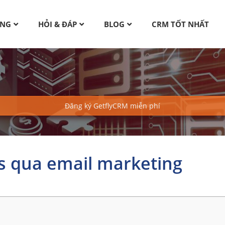
ĂNG
HỎI & ĐÁP
BLOG
CRM TỐT NHẤT
Đăng ký GetflyCRM miễn phí
es qua email marketing