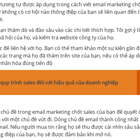
 tương tự được áp dụng trong cách viết email marketing chố
không có cơ hội nào thông điệp của bạn sẽ liên quan đến t
i.
 thăm dò và đào sâu vào các chi tiết thích hợp. Tôi gợi ý t
ã hội của họ, và kiểm tra website công ty của họ.
c để liên hệ với họ. Bạn có thể tham khảo một sự kiện gần 
ừ các trang mà họ đã thăm trên site của bạn, nếu có thể áp 
 nhân hóa đúng tiến độ
ủa quy trình sales đối với hiệu quả của doanh nghiệp
hủ đề trong email marketing chốt sales của bạn để quyết 
h với một chủ đề vứt đi. Dòng chủ đề email thành công nhất
mail. Nếu người mua tin rằng họ sẽ thu được cái nhìn sâu sắc
ông điệp của bạn, họ sẽ được đảm bảo khi mở nó.