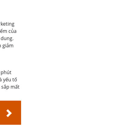
rketing
điểm của
 dung.
h giảm
 phút
à yếu tố
ó sắp mất