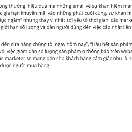
hông thường, hiệu quả mà những email về sự khan hiếm man
iệc gia hạn khuyến mãi vào những phút cuối cùng, sự khan h
iục ngầm” nhưng thay vì nhắc tới yếu tố thời gian, các mark
iới hạn số lượng và dẫn người dùng đến việc cập nhật liên 
y đến cửa hàng chúng tôi ngay hôm nay”, “Hầu hết sản phẩ
p với việc giảm dần số lượng sản phẩm ở thông báo trên web
 các marketer sẽ mang đến cho khách hàng cảm giác như là h
ch được người mua hàng.