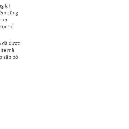
g lại
iếm cũng
eter
tục số
m đã được
site mà
ọ sắp bỏ