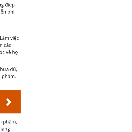
ng điệp
ễn phí,
 Làm việc
n các
ớc về họ
chưa đủ,
n phẩm,
ản phẩm,
 hàng