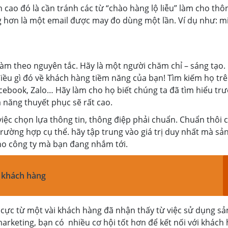
cao đó là cần tránh các từ “chào hàng lộ liễu” làm cho thô
g hơn là một email được may đo dùng một lần. Ví dụ như: mi
àm theo nguyên tắc. Hãy là một người chăm chỉ – sáng tạo.
điều gì đó về khách hàng tiềm năng của bạn! Tìm kiếm họ trê
acebook, Zalo… Hãy làm cho họ biết chúng ta đã tìm hiểu trư
ả năng thuyết phục sẽ rất cao.
iệc chọn lựa thông tin, thông điệp phải chuẩn. Chuẩn thôi 
rường hợp cụ thể. hãy tập trung vào giá trị duy nhất mà sả
ho công ty mà bạn đang nhắm tới.
o khách hàng
ch cực từ một vài khách hàng đã nhận thấy từ việc sử dụng s
arketing, bạn có nhiều cơ hội tốt hơn để kết nối với khách