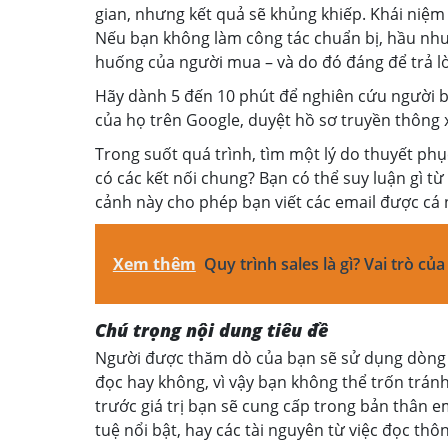
gian, nhưng kết quả sẽ khủng khiếp. Khái niệm
Nếu bạn không làm công tác chuẩn bị, hầu như 
huống của người mua – và do đó đáng để trả lờ
Hãy dành 5 đến 10 phút để nghiên cứu người bạn
của họ trên Google, duyệt hồ sơ truyền thông x
Trong suốt quá trình, tìm một lý do thuyết phụ
có các kết nối chung? Bạn có thể suy luận gì t
cảnh này cho phép bạn viết các email được cá
Xem thêm
Quy trình sales là gì? Vai trò c
Chú trọng nội dung tiêu đề
Người được thăm dò của bạn sẽ sử dụng dòng c
đọc hay không, vì vậy bạn không thể trốn trán
trước giá trị bạn sẽ cung cấp trong bản thân e
tuệ nổi bật, hay các tài nguyên từ việc đọc th