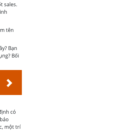
t sales.
ình
ìm tên
đây? Bạn
dụng? Bối
định có
 báo
, một trí