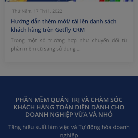
Thứ Năm, 17 Th11. 2022
Hướng dẫn thêm mới/ tải lên danh sách
khách hàng trên Getfly CRM
Trong một số trường hợp như chuyển đổi từ
phần mềm cũ sang sử dụng …
PHẦN MỀM QUẢN TRỊ VÀ CHĂM SÓC
KHÁCH HÀNG TOÀN DIỆN DÀNH CHO
DOANH NGHIỆP VỪA VÀ NHỎ
Tăng hiệu suất làm việc và Tự động hóa doanh
nghiệp