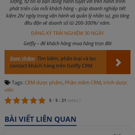
lượng, tự tin là bạn đồng hành tuyệt vời trên hành trình
phát triển của mỗi khách hàng – giúp doanh nghiệp tiết
kiệm 2h/ ngày trong vận hành và quản lý nhân sự, gia tăng
đều đặn về doanh số từ 200-300%/ năm.
ĐĂNG KÝ TRẢI NGHIỆM 30 NGÀY
Getfly – để khách hàng mua hàng trọn đời
Xem thêm
Tìm kiếm, phân loại và lọc
contact khách hàng trên Getfly CRM
Tags:
CRM dược phẩm
,
Phần mềm CRM
,
trình dược
viên
5
/
5
(
21
votes
)
BÀI VIẾT LIÊN QUAN