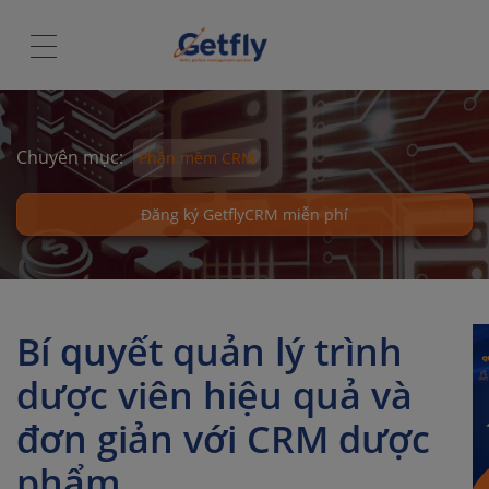
Chuyên mục:
Phần mềm CRM
Đăng ký GetflyCRM miễn phí
Bí quyết quản lý trình
dược viên hiệu quả và
đơn giản với CRM dược
phẩm